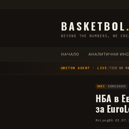
BASKETBOL
BEYOND THE NUMBERS, WE CRE
НАЧАЛО
АНАЛИТИЧНИ ИН
BETON AGENT · LIVE
│
TIER WR
9
NEWS
EUROLEAGUE
НБА в Е
за Euro
MrLongBG
·
03.07.