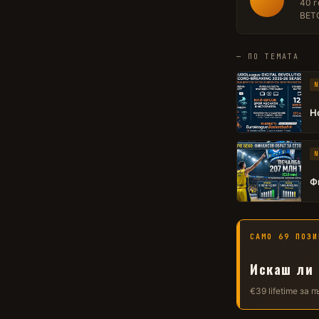
40 г
BETO
— ПО ТЕМАТА
N
Н
N
Ф
САМО 69 ПОЗИ
Искаш ли 
€39 lifetime за 