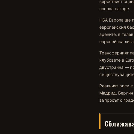
вероятният сцен
посока нагоре.
НБА Европа ще п
европейския бас
арените, в телев
европейска лига
Трансферният па
клубовете в Euro
двустранна — по
съществуващите
Реалният риск е
Мадрид, Берлин 
въпросът с градо
Сближава