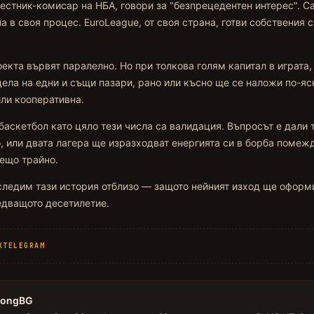
естник-комисар на НБА, говори за "безпрецедентен интерес". С
а в своя процес. EuroLeague, от своя страна, готви собствения 
оекта вървят паралелно. Но при толкова голям капитал в играта,
ела на едни и същи пазари, рано или късно ще се наложи по-яс
ли кооперативна.
баскетбол като цяло тези числа са валидация. Въпросът е дали 
, или двата лагера ще изразходват енергията си в борба помеж
ещо трайно.
 следим тази история отблизо — защото нейният изход ще офор
едващото десетилетие.
X
TELEGRAM
LongBG