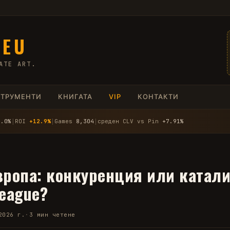
.EU
ATE ART.
СТРУМЕНТИ
КНИГАТА
VIP
КОНТАКТИ
4.0%
│
ROI
+12.9%
│
Games
8,304
│
среден CLV vs Pin
+7.91%
вропа: конкуренция или катал
League?
2026 г.
·
3 мин четене