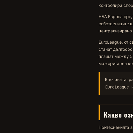
контролира спор
НБА Европа пред
собствениците щ
централизирано у
EuroLeague, от 
станат дългосро
плащат между 50
мажоритарен кон
Ключовата р
EuroLeague 
Какво оз
Притесненията з