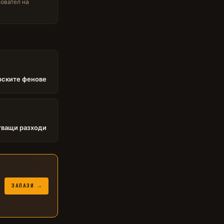
новател на
арските фенове
тващи разходи
ЗАПАЗИ →