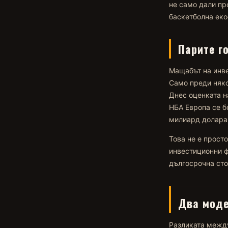
не само дали пр
баскетболна еко
Парите г
Мащабът на инве
Само преди няко
Днес оценката н
НБА Европа се б
милиард долара
Това не е просто
инвестиционни ф
дългосрочна сто
Два моде
Разликата между