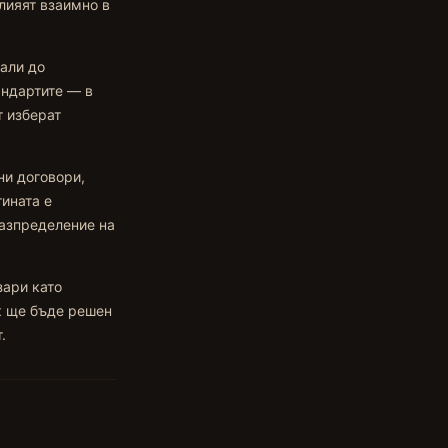
влияят взаимно в
нали до
андартите — в
т изберат
ни договори,
тината е
разпределение на
зари като
к ще бъде решен
.