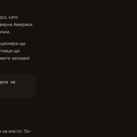
ро, като
еверна Америка:
ички.
акционери ще
стници ще
овете запазват
дела на
 на място. По-