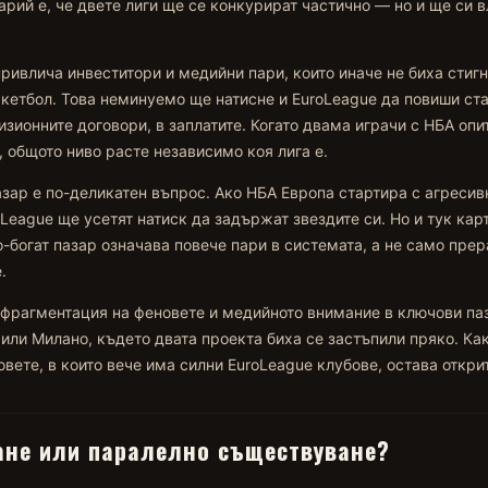
арий е, че двете лиги ще се конкурират частично — но и ще си 
ривлича инвеститори и медийни пари, които иначе не биха стиг
кетбол. Това неминуемо ще натисне и EuroLeague да повиши ст
изионните договори, в заплатите. Когато двама играчи с НБА опи
, общото ниво расте независимо коя лига е.
зар е по-деликатен въпрос. Ако НБА Европа стартира с агресив
League ще усетят натиск да задържат звездите си. Но и тук кар
-богат пазар означава повече пари в системата, а не само пре
.
 фрагментация на феновете и медийното внимание в ключови па
или Милано, където двата проекта биха се застъпили пряко. Ка
вете, в които вече има силни EuroLeague клубове, остава открит
не или паралелно съществуване?