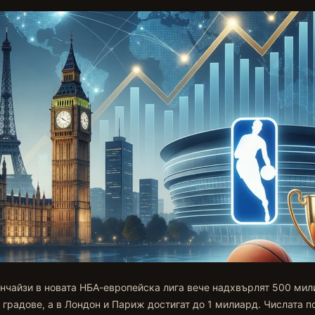
нчайзи в новата НБА-европейска лига вече надхвърлят 500 мил
 градове, а в Лондон и Париж достигат до 1 милиард. Числата п