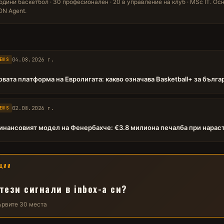
одини баскетбол · 30 професионален · 20 в управление на клуб · MSc IT. Ос
N Agent.
04.08.2026 г.
EWS
овата платформа на Евролигата: какво означава Basketball+ за бълг
02.08.2026 г.
EWS
инансовият модел на Фенербахче: €3.8 милиона печалба при нарас
ЦИИ
тези сигнали в inbox-а си?
първите 30 места