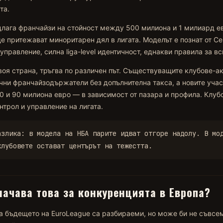
та.
лага франчайзи на стойност между 500 милиона и 1 милиард ев
е притежават миноритарен дял в лигата. Моделът е познат от С
правление, силна liga-level идентичност, еднакви правила за вс
своя страна, тръгва по различен път. Съществуващите клубове-
чни франчайзодържатели без допълнителна такса, а новите уча
 и 90 милиона евро — в зависимост от пазара и профила. Клуб
трол и управление на лигата.
азлика: в модела на НБА парите идват отгоре надолу. В мо
клубовете остават центърът на тежестта.
начава това за конкуренцията в Европа?
а бъдещето на EuroLeague са разбираеми, но може би не съвсем