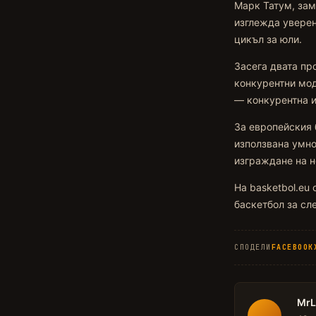
Марк Татум, зам
изглежда уверен
цикъл за юли.
Засега двата пр
конкурентни мод
— конкурентна и
За европейския 
използвана умно
изграждане на н
На basketbol.eu
баскетбол за сл
СПОДЕЛИ
FACEBOOK
Mr