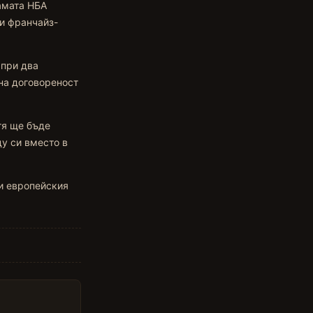
амата НБА
си франчайз-
 при два
на договореност
тя ще бъде
ду си вместо в
ми европейския