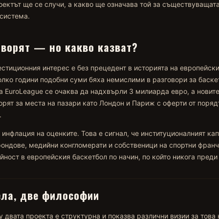
оектът ще се случи, а какво ще означава той за съществуващат
система.
оворят — но какво казват?
стиционния интерес е без прецедент в историята на европейски
лко години подобни суми бяха немислими в разговори за баске
а EuroLeague се очаква да надхвърли 3 милиарда евро, а новит
орят за места на пазари като Лондон и Париж с оферти от поряд
.
 инфлация на оценките. Това е сигнал, че институционалният ка
ондове, медийни конгломерати и собственици на спортни фран
йност в европейския баскетбол по начин, по който никога преди 
ла, две философии
 двата проекта е структурна и показва различни визии за това 