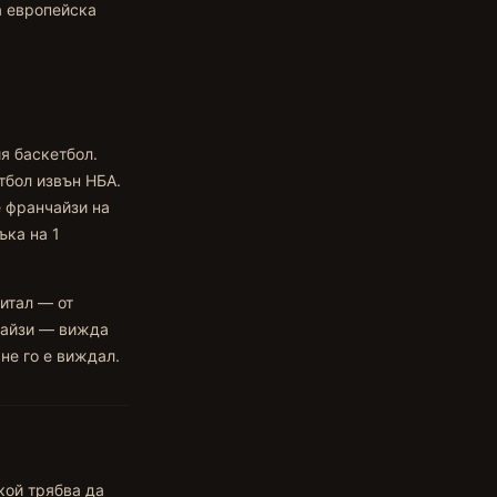
а европейска
я баскетбол.
тбол извън НБА.
е франчайзи на
ъка на 1
питал — от
чайзи — вижда
не го е виждал.
кой трябва да