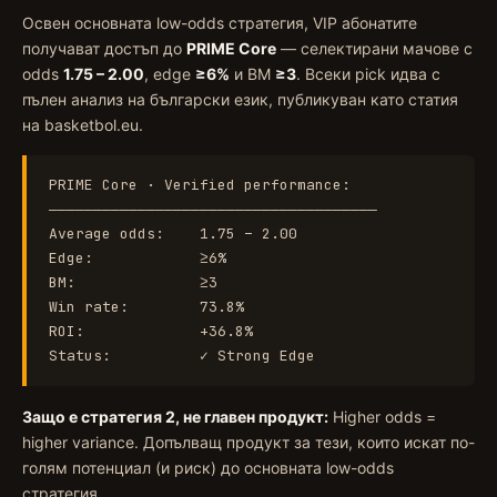
Освен основната low-odds стратегия, VIP абонатите
получават достъп до
PRIME Core
— селектирани мачове с
odds
1.75 – 2.00
, edge
≥6%
и BM
≥3
. Всеки pick идва с
пълен анализ на български език, публикуван като статия
на basketbol.eu.
PRIME Core · Verified performance:

─────────────────────────────────────

Average odds:    1.75 – 2.00

Edge:            ≥6%

BM:              ≥3

Win rate:        73.8%

ROI:             +36.8%

Status:          ✓ Strong Edge
Защо е стратегия 2, не главен продукт:
Higher odds =
higher variance. Допълващ продукт за тези, които искат по-
голям потенциал (и риск) до основната low-odds
стратегия.