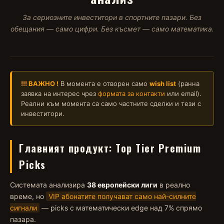
За сериозните инвеститори в спортните пазари. Без
обещания — само цифри. Без късмет — само математика.
!!! ВАЖНО !
В момента е отворен само
wish list
(ранна
заявка на интерес чрез
формата за контакти
или email).
Реални към момента са само частните сделки и тези с
инвеститори.
Главният продукт: Top Tier Premium
Picks
Системата анализира
38 европейски лиги
в реално
време, но
VIP абонатите получават само най-силните
сигнали
— picks с математически edge над 7% спрямо
пазара.