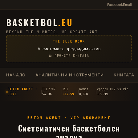
Facebook
Email
BASKETBOL
.EU
BEYOND THE NUMBERS, WE CREATE ART.
THE BLUE BOOK
AI система за предвидим актив
📖 ПРОЧЕТИ КНИГАТА
НАЧАЛО
АНАЛИТИЧНИ ИНСТРУМЕНТИ
КНИГАТА
BETON AGENT ·
TIER WR
ROI
Games
среден CLV vs Pin
│
│
│
│
LIVE
94.0%
+12.9%
8,304
+7.91%
BETON AGENT · VIP АБОНАМЕНТ
Систематичен баскетболен
анализ