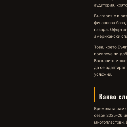
аудитория, коят
България е в ра
финансова база,
пазара. Офертит
американски спо
Това, което Бъл
привлече по-доб
Балканите може 
да се адаптират
усложни.
Какво сл
Времевата рамка
сезон 2025-26 и
многопластови. 