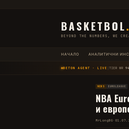
BASKETBOL
BEYOND THE NUMBERS, WE CRE
НАЧАЛО
АНАЛИТИЧНИ ИН
BETON AGENT · LIVE
│
TIER WR
9
NEWS
EUROLEAGUE
NBA Eur
и европ
MrLongBG
·
01.07.