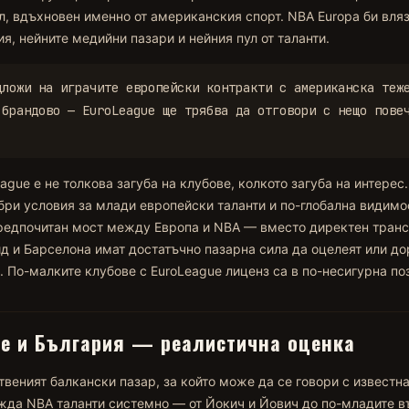
, вдъхновен именно от американския спорт. NBA Europa би вля
я, нейните медийни пазари и нейния пул от таланти.
дложи на играчите европейски контракти с американска теж
 брандово — EuroLeague ще трябва да отговори с нещо пове
ague е не толкова загуба на клубове, колкото загуба на интерес.
ри условия за млади европейски таланти и по-глобална видимо
редпочитан мост между Европа и NBA — вместо директен транс
д и Барселона имат достатъчно пазарна сила да оцелеят или до
. По-малките клубове с EuroLeague лиценз са в по-несигурна по
е и България — реалистична оценка
твеният балкански пазар, за който може да се говори с известна
да NBA таланти системно — от Йокич и Йович до по-младите в