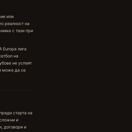
вие или
то реалност на
внима с тази при
A Europa лига
кетбол на
убове не успеят
и може да се
преди старта на
 сложни и
, договори и