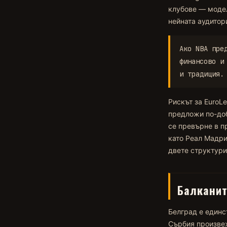
клубове — модел
нейната аудитори
Ако NBA пре
финансово и
и традиция.
Рискът за EuroLe
предложи по-доб
се превърне в п
като Реал Мадри
двете структури
Балканит
Белград е единс
Сърбия произвеж