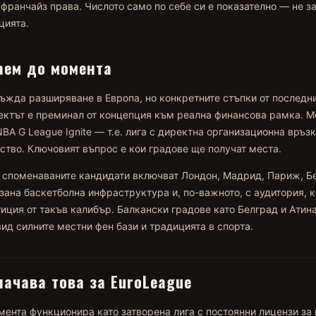
франчайз права. Числото само по себе си е показателно — не за 
цията.
аем до момента
ъжда разширяване в Европа, но конкретните стъпки от последн
оектът е преминал от концепция към реална финансова рамка. М
BA G League Ignite — т.е. лига с директна организационна връзк
ство. Ключовият въпрос е кои градове ще получат места.
 споменаваните кандидати включват Лондон, Мадрид, Париж, Б
зана баскетболна инфраструктура и, по-важното, с аудитория, 
иция от такъв калибър. Балкански градове като Белград и Атин
ид силните местни фен бази и традицията в спорта.
начава това за EuroLeague
мента функционира като затворена лига с постоянни лицензи за