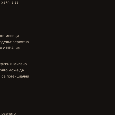
хайп, а за
ите месеци
оделът вероятно
а с NBA, не
ерлин и Милано
която може да
а са потенциални
 повечето