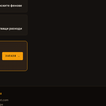
арските фенове
тващи разходи
ЗАПАЗИ →
ЛИ
et.com
ope