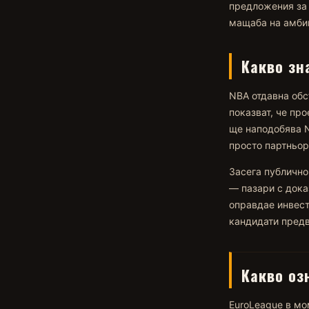
предложения за 
мащаба на амби
Какво зн
NBA отдавна обс
показват, че пр
ще наподобява N
просто партньор
Засега публично
— пазари с дока
оправдае инвест
кандидати предв
Какво оз
EuroLeague в мо