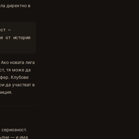
зла директно в
ест —
че от история
 Ако новата лига
ст, тя може да
фер. Клубове
ри да участват в
зиция.
 сериозност.
ълни — и има