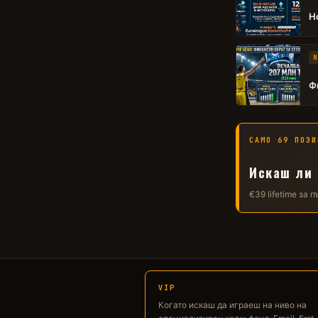
Н
N
Ф
САМО 69 ПОЗИ
Искаш ли 
€39 lifetime за 
VIP
Когато искаш да играеш на ниво на