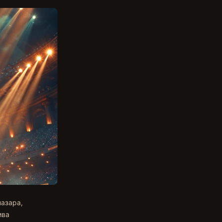
пазара,
ива