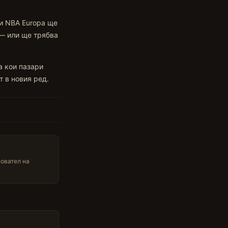
ли NBA Europa ще
 — или ще трябва
а кои пазари
 в новия ред.
новател на