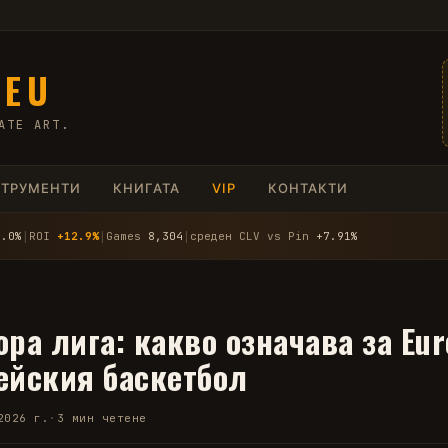
.EU
ATE ART.
СТРУМЕНТИ
КНИГАТА
VIP
КОНТАКТИ
4.0%
│
ROI
+12.9%
│
Games
8,304
│
среден CLV vs Pin
+7.91%
opa лига: какво означава за Eu
ейския баскетбол
2026 г.
·
3 мин четене