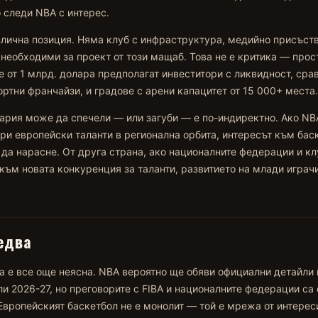
о следи NBA с интерес.
злична позиция. Няма клуб с инфраструктура, медийно присъст
 необходими за проект от този мащаб. Това не е критика — прос
е от 1 млрд. долара предполагат инвеститори с ликвидност, сра
ртни франчайзи, и градове с арени капацитет от 15 000+ места.
гария може да спечели — или загуби — е по-индиректно. Ако NB
ри европейски таланти в регионална орбита, интересът към бас
да нарасне. От друга страна, ако националните федерации и кл
 към новата конкуренция за таланти, развитието на млади играч
едва
 е все още неясна. NBA вероятно ще обяви официални детайли 
ли 2026-27, но преговорите с FIBA и националните федерации са
Европейският баскетбол не е монолит — той е мрежа от интереси