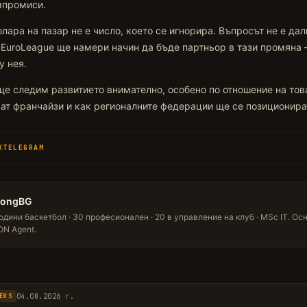
мпромиси.
лара на пазар не е число, което се игнорира. Въпросът не е да
и EuroLeague ще намери начин да бъде партньор в тази промяна
у нея.
 ще следим развитието внимателно, особено по отношение на тов
ат франчайзи и как регионалните федерации ще се позиционират
X
TELEGRAM
LongBG
одини баскетбол · 30 професионален · 20 в управление на клуб · MSc IT. Ос
N Agent.
04.08.2026 г.
EWS