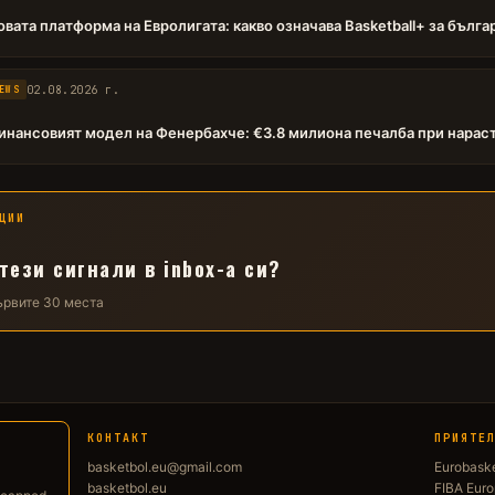
овата платформа на Евролигата: какво означава Basketball+ за бълг
02.08.2026 г.
EWS
инансовият модел на Фенербахче: €3.8 милиона печалба при нарас
ЦИИ
тези сигнали в inbox-а си?
първите 30 места
КОНТАКТ
ПРИЯТЕ
basketbol.eu@gmail.com
Eurobask
basketbol.eu
FIBA Eur