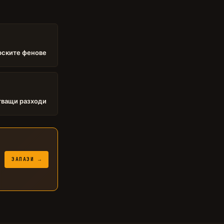
арските фенове
тващи разходи
ЗАПАЗИ →