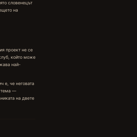
оято словенецът
дещето на
ия проект не се
клуб, който може
ужава най-
ч е, че неговата
истема —
аниката на двете