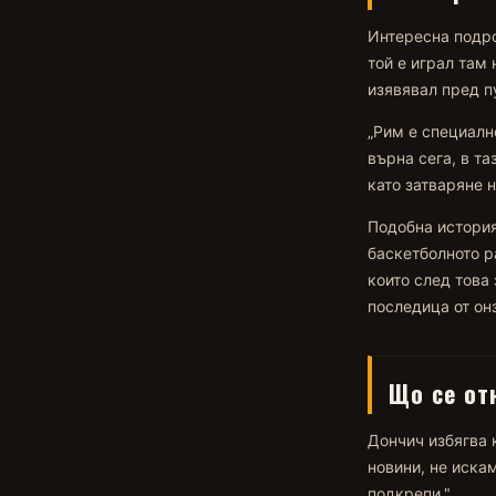
Интересна подро
той е играл там
изявявал пред п
„Рим е специалн
върна сега, в та
като затваряне н
Подобна история
баскетболното р
които след това
последица от онз
Що се от
Дончич избягва 
новини, не иска
подкрепи."