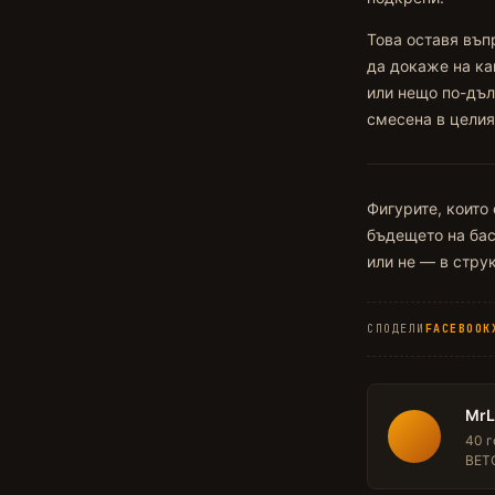
Това оставя въп
да докаже на ка
или нещо по-дъл
смесена в целия 
Фигурите, които 
бъдещето на бас
или не — в стру
СПОДЕЛИ
FACEBOOK
Mr
40 г
BETO