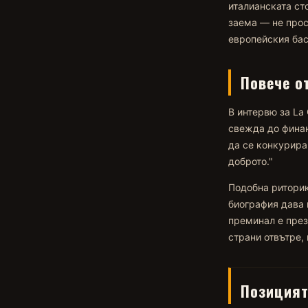
италианската ст
заема — не прос
европейския бас
Повече о
В интервю за La 
свежда до финан
да се конкурира
доброто."
Подобна риторик
биография дава 
преминал е през
страни отвътре, 
Позицият