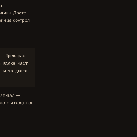
о
одини. Двете
зии за контрол
о. Прекарах
а всяка част
е и за двете
капитал —
гото изходът от