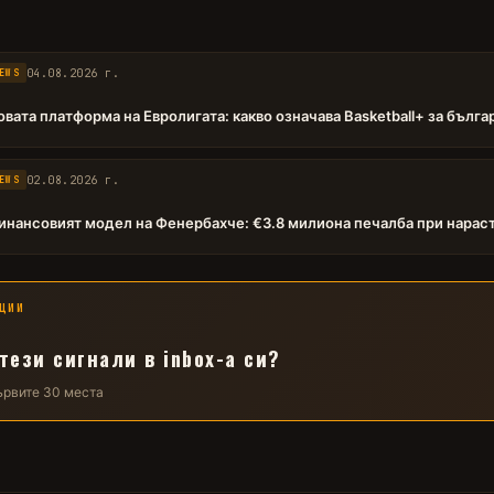
04.08.2026 г.
EWS
овата платформа на Евролигата: какво означава Basketball+ за бълг
02.08.2026 г.
EWS
инансовият модел на Фенербахче: €3.8 милиона печалба при нарас
ЦИИ
тези сигнали в inbox-а си?
първите 30 места