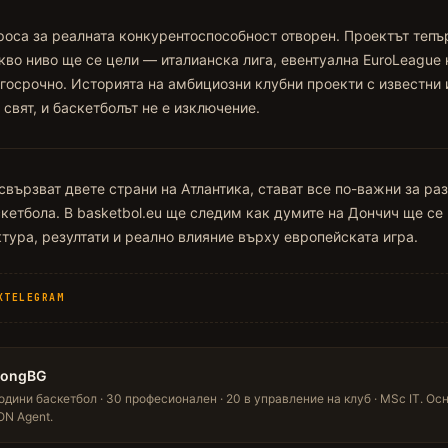
роса за реалната конкурентоспособност отворен. Проектът тепъ
кво ниво ще се цели — италианска лига, евентуална EuroLeague
госрочно. Историята на амбициозни клубни проекти с известни 
свят, и баскетболът не е изключение.
свързват двете страни на Атлантика, стават все по-важни за ра
кетбола. В basketbol.eu ще следим как думите на Дончич ще се
ктура, резултати и реално влияние върху европейската игра.
X
TELEGRAM
LongBG
одини баскетбол · 30 професионален · 20 в управление на клуб · MSc IT. Ос
N Agent.