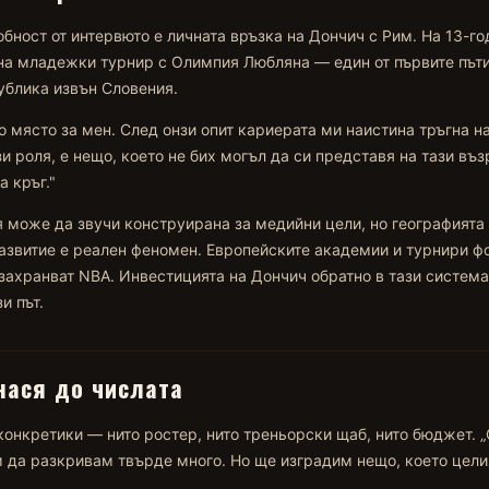
бност от интервюто е личната връзка на Дончич с Рим. На 13-г
 на младежки турнир с Олимпия Любляна — един от първите пъти,
ублика извън Словения.
о място за мен. След онзи опит кариерата ми наистина тръгна на
зи роля, е нещо, което не бих могъл да си представя на тази въз
а кръг."
 може да звучи конструирана за медийни цели, но географията
азвитие е реален феномен. Европейските академии и турнири ф
 захранват NBA. Инвестицията на Дончич обратно в тази система
и път.
нася до числата
конкретики — нито ростер, нито треньорски щаб, нито бюджет. 
м да разкривам твърде много. Но ще изградим нещо, което цел