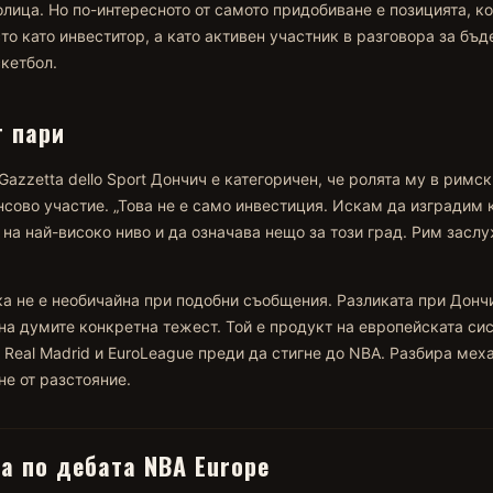
олица. Но по-интересното от самото придобиване е позицията, к
то като инвеститор, а като активен участник в разговора за бъ
кетбол.
т пари
Gazzetta dello Sport Дончич е категоричен, че ролята му в римск
сово участие. „Това не е само инвестиция. Искам да изградим 
 на най-високо ниво и да означава нещо за този град. Рим засл
а не е необичайна при подобни съобщения. Разликата при Дончи
на думите конкретна тежест. Той е продукт на европейската с
 Real Madrid и EuroLeague преди да стигне до NBA. Разбира мех
не от разстояние.
а по дебата NBA Europe