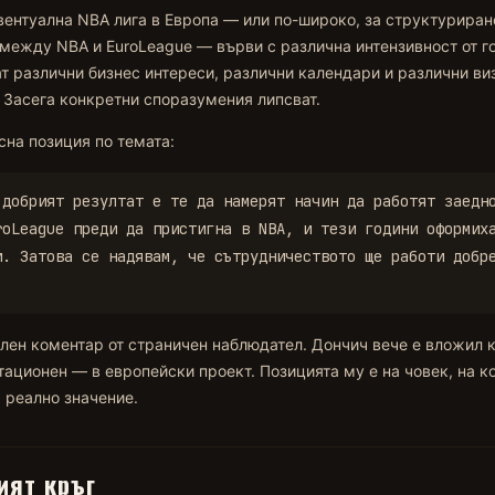
вентуална NBA лига в Европа — или по-широко, за структуриран
между NBA и EuroLeague — върви с различна интензивност от г
т различни бизнес интереси, различни календари и различни ви
 Засега конкретни споразумения липсват.
сна позиция по темата:
-добрият резултат е те да намерят начин да работят заедн
roLeague преди да пристигна в NBA, и тези години оформих
и. Затова се надявам, че сътрудничеството ще работи добр
ален коментар от страничен наблюдател. Дончич вече е вложил 
тационен — в европейски проект. Позицията му е на човек, на ко
 реално значение.
ият кръг