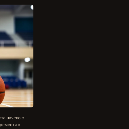
ата начело с
премести в