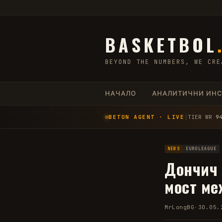
BASKETBOL
BEYOND THE NUMBERS, WE CRE
НАЧАЛО
АНАЛИТИЧНИ ИН
BETON AGENT · LIVE
│
TIER WR
9
NEWS
EUROLEAGUE
Дончич 
мост ме
MrLongBG
·
30.05.