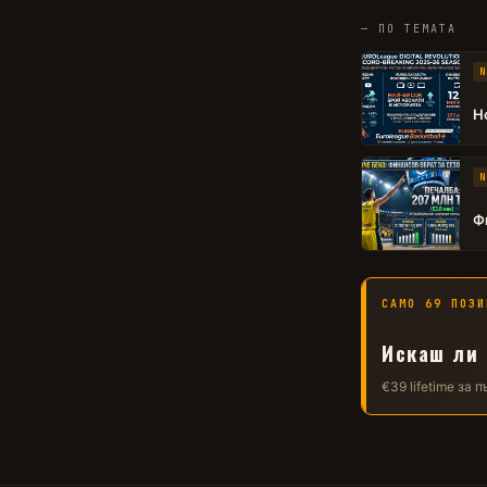
— ПО ТЕМАТА
N
Н
N
Ф
САМО 69 ПОЗИ
Искаш ли 
€39 lifetime за 