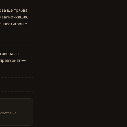
рва ще трябва
 квалификация,
инвеститори е
зговора за
 превърнат —
новател на