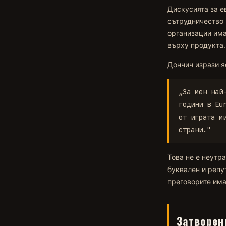
Дискусията за е
сътрудничество 
организации има
върху продукта.
Дончич изрази я
„За мен най
години в Eu
от играта м
страни."
Това не е неутр
буквален и репу
преговорите има
Затворен