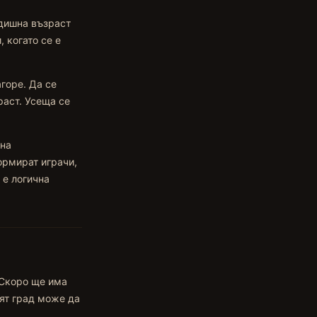
одишна възраст
 когато се е
горе. Да се
раст. Усеща се
 на
ормират играчи,
 е логична
„Скоро ще има
ият град може да