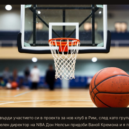
върди участието си в проекта за нов клуб в Рим, след като груп
елен директор на NBA Дон Нелсън придоби Ванoli Кремона и я 