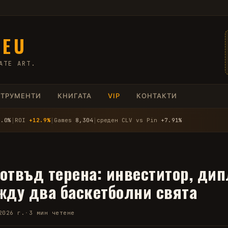
.EU
ATE ART.
СТРУМЕНТИ
КНИГАТА
VIP
КОНТАКТИ
4.0%
│
ROI
+12.9%
│
Games
8,304
│
среден CLV vs Pin
+7.91%
отвъд терена: инвеститор, дип
жду два баскетболни свята
2026 г.
·
3 мин четене