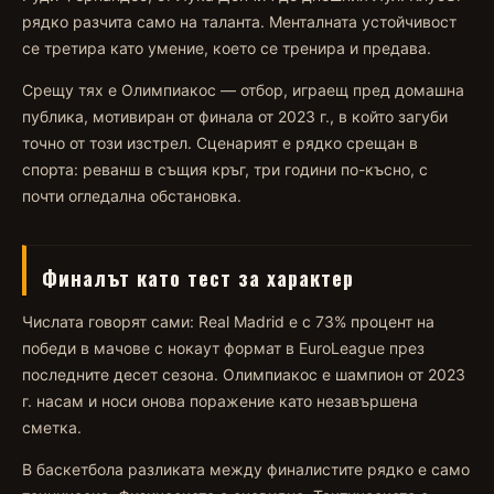
рядко разчита само на таланта. Ментaлната устойчивост
се третира като умение, което се тренира и предава.
Срещу тях е Олимпиакос — отбор, играещ пред домашна
публика, мотивиран от финала от 2023 г., в който загуби
точно от този изстрел. Сценарият е рядко срещан в
спорта: реванш в същия кръг, три години по-късно, с
почти огледална обстановка.
Финалът като тест за характер
Числата говорят сами: Real Madrid е с 73% процент на
победи в мачове с нокаут формат в EuroLeague през
последните десет сезона. Олимпиакос е шампион от 2023
г. насам и носи онова поражение като незавършена
сметка.
В баскетбола разликата между финалистите рядко е само