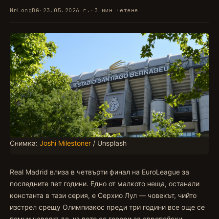
MrLongBG
·
23.05.2026 г.
·
3 мин четене
Снимка:
Joshi Milestoner
/ Unsplash
Real Madrid влиза в четвърти финал на EuroLeague за
последните пет години. Едно от малкото неща, останали
константа в тази серия, е Серхио Лул — човекът, чийто
изстрел срещу Олимпиакос преди три години все още се
помни навсякъде, където се говори за европейски