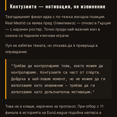
Контузиите — мотивация, не извинение
Тазгодишният финал идва с по-тежка изходна позиция.
Real Madrid се явява пред Олимпиакос — отново в Гърция
— с наранен ростер. Точно преди най-важния мач в
сезона са паднали ключови играчи.
Лул не избягва темата, но отказва да я превръща в
оправдание.
"Трябва да контролираме това, което можем да
контролираме. Контузиите са част от спорта.
Дойдоха в най-лошия момент, но не можем да ги
използваме като извинение — трябва да ги
използваме като допълнителна мотивация."
Това не е клише, изречено за протокол. При отбор с 11
финала в историята на EuroLeague подобна нагласа е