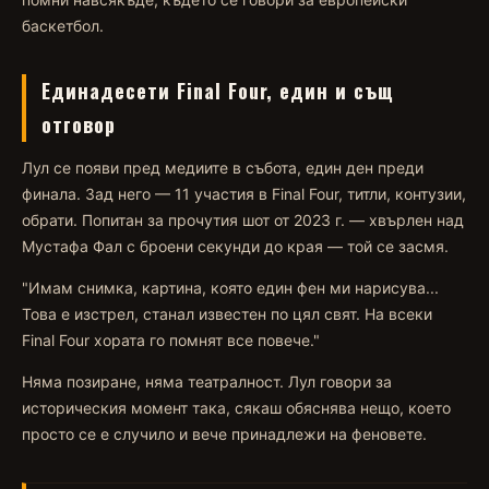
баскетбол.
Единадесети Final Four, един и същ
отговор
Лул се появи пред медиите в събота, един ден преди
финала. Зад него — 11 участия в Final Four, титли, контузии,
обрати. Попитан за прочутия шот от 2023 г. — хвърлен над
Мустафа Фал с броени секунди до края — той се засмя.
"Имам снимка, картина, която един фен ми нарисува...
Това е изстрел, станал известен по цял свят. На всеки
Final Four хората го помнят все повече."
Няма позиране, няма театралност. Лул говори за
историческия момент така, сякаш обяснява нещо, което
просто се е случило и вече принадлежи на феновете.