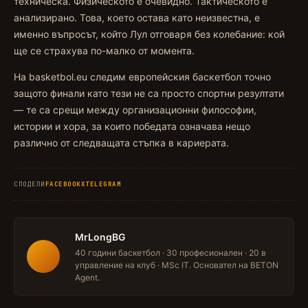
техническа. Физическото е очевидно. Тактическото е
анализирано. Това, което остава като неизвестна, е
именно въпросът, който Лул отговаря без колебание: кой
ще се страхува по-малко от момента.
На basketbol.eu следим европейския баскетбол точно
защото финали като тези не са просто спортни резултати
— те са срещи между организационни философии,
истории и хора, за които победата означава нещо
различно от следващата стъпка в кариерата.
СПОДЕЛИ
FACEBOOK
X
TELEGRAM
MrLongBG
40 години баскетбол · 30 професионален · 20 в
управление на клуб · MSc IT. Основател на BETON
Agent.