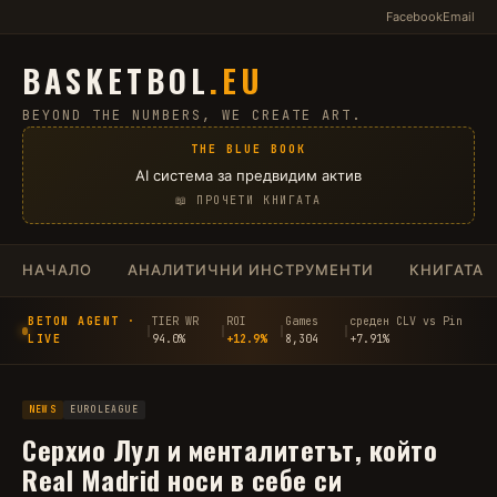
Facebook
Email
BASKETBOL
.EU
BEYOND THE NUMBERS, WE CREATE ART.
THE BLUE BOOK
AI система за предвидим актив
📖 ПРОЧЕТИ КНИГАТА
НАЧАЛО
АНАЛИТИЧНИ ИНСТРУМЕНТИ
КНИГАТА
BETON AGENT ·
TIER WR
ROI
Games
среден CLV vs Pin
│
│
│
│
LIVE
94.0%
+12.9%
8,304
+7.91%
NEWS
EUROLEAGUE
Серхио Лул и менталитетът, който
Real Madrid носи в себе си